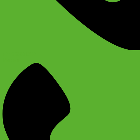
+74956691657
Магазин