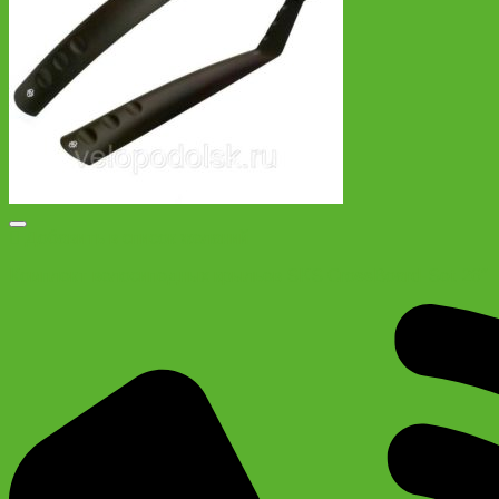
Добавить в список желаний
Комплект велосипедных крыльев SKS CrossBoard-Set 26″