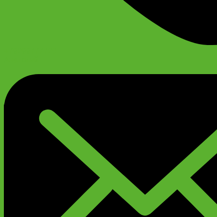
+79299777720
Анатолий