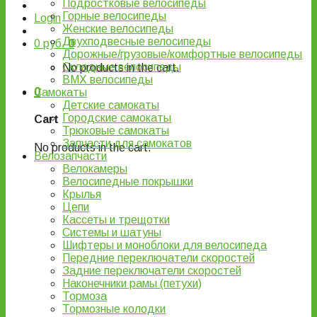
Подростковые велосипеды
Горные велосипеды
Login
Женские велосипеды
Двухподвесные велосипеды
0
руб.
0
Дорожные/грузовые/комфортные велосипеды
Складные велосипеды
No products in the cart.
BMX велосипеды
0
Самокаты
Детские самокаты
Городские самокаты
Cart
Трюковые самокаты
Запчасти для самокатов
No products in the cart.
Велозапчасти
Велокамеры
Велосипедные покрышки
Крылья
Цепи
Кассеты и трещотки
Системы и шатуны
Шифтеры и моноблоки для велосипеда
Передние переключатели скоростей
Задние переключатели скоростей
Наконечники рамы (петухи)
Тормоза
Тормозные колодки