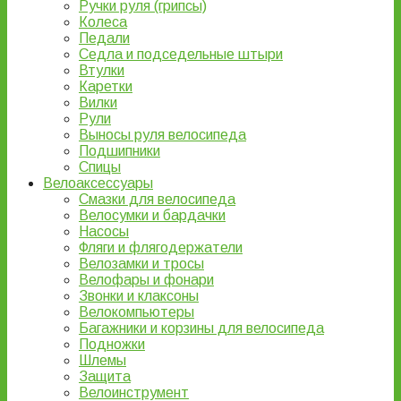
Ручки руля (грипсы)
Колеса
Педали
Седла и подседельные штыри
Втулки
Каретки
Вилки
Рули
Выносы руля велосипеда
Подшипники
Спицы
Велоаксессуары
Смазки для велосипеда
Велосумки и бардачки
Насосы
Фляги и флягодержатели
Велозамки и тросы
Велофары и фонари
Звонки и клаксоны
Велокомпьютеры
Багажники и корзины для велосипеда
Подножки
Шлемы
Защита
Велоинструмент