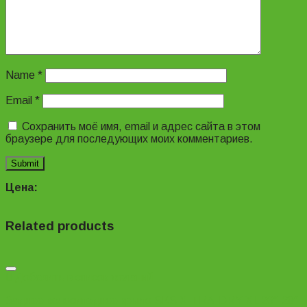
Name
*
Email
*
Сохранить моё имя, email и адрес сайта в этом
браузере для последующих моих комментариев.
Цена:
Related products
Добавить в список желаний
Заднее велосипедное крыло SKS X-TRA-DRY XL 26″-29″