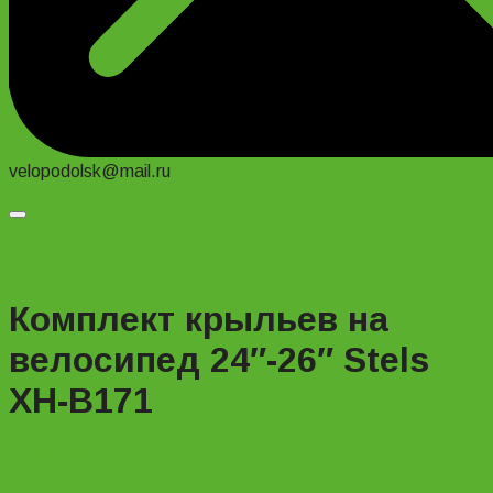
velopodolsk@mail.ru
Добавить в список желаний
Комплект крыльев на
велосипед 24″-26″ Stels
XH-B171
+74956691657
Магазин