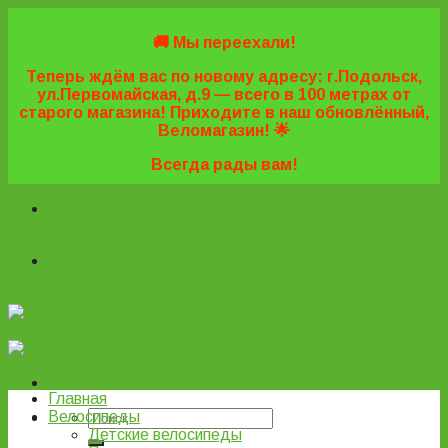
Skip
to
🚚 Мы переехали!
content
Теперь ждём вас по новому адресу: г.Подольск,
ул.Первомайская, д.9 — всего в 100 метрах от
старого магазина! Приходите в наш обновлённый,
Веломагазин! 🌟
Всегда рады вам!
+7 (495) 669-16-57
+7 (963) 779-03-42
+7 (929) 977-
77-20
+7 (495) 669-16-57
+7 (963) 779-03-42
+7 (929) 977-
77-20
ВелоПодольск
Главная
Велосипеды
Детские велосипеды