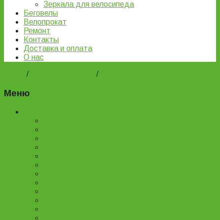
Зеркала для велосипеда
Беговелы
Велопрокат
Ремонт
Контакты
Доставка и оплата
О нас
Home
/
ВЕЛОЗАПЧАСТИ
/
Велосипедные крылья
Меню
Каталог товаров
Детские велосипеды
Подростковые велосипеды
Горные велосипеды
Женские велосипеды
Двухподвесные велосипеды
Складные велосипеды
BMX велосипеды
Детские самокаты
Городские самокаты
Трюковые самокаты
Запчасти для самокатов
Беговелы