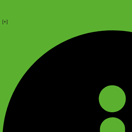
+79637790342
Сергей
+79299777720
Анатолий
[+]