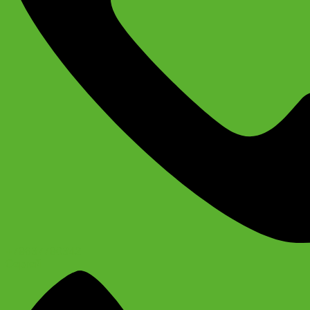
+79637790342
Сергей