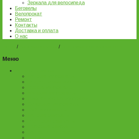
Зеркала для велосипеда
Беговелы
Велопрокат
Ремонт
Контакты
Доставка и оплата
О нас
Home
/
Велоаксессуары
/
Подножки для велосипеда
Меню
Каталог товаров
Детские велосипеды
Подростковые велосипеды
Горные велосипеды
Женские велосипеды
Двухподвесные велосипеды
Складные велосипеды
BMX велосипеды
Детские самокаты
Городские самокаты
Трюковые самокаты
Запчасти для самокатов
Беговелы