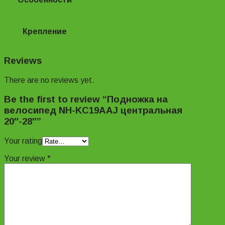
конструкция
Крепление
Под центр рамы
Reviews
There are no reviews yet.
Be the first to review “Подножка на
велосипед NH-KC19AAJ центральная
20″-28″”
Your rating
Your review
*