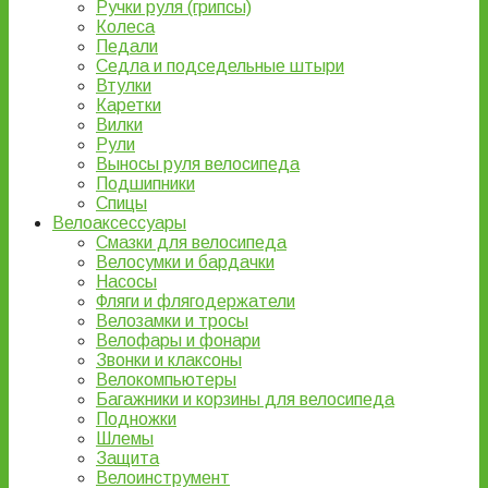
Ручки руля (грипсы)
Колеса
Педали
Седла и подседельные штыри
Втулки
Каретки
Вилки
Рули
Выносы руля велосипеда
Подшипники
Спицы
Велоаксессуары
Смазки для велосипеда
Велосумки и бардачки
Насосы
Фляги и флягодержатели
Велозамки и тросы
Велофары и фонари
Звонки и клаксоны
Велокомпьютеры
Багажники и корзины для велосипеда
Подножки
Шлемы
Защита
Велоинструмент