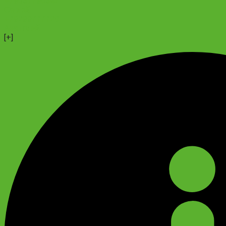
+79637790342
Сергей
+79299777720
Анатолий
[+]