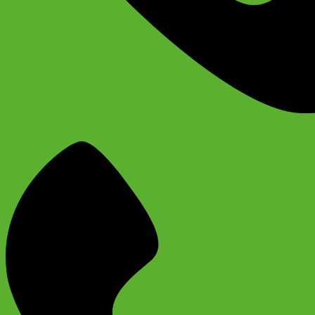
+74956691657
Магазин