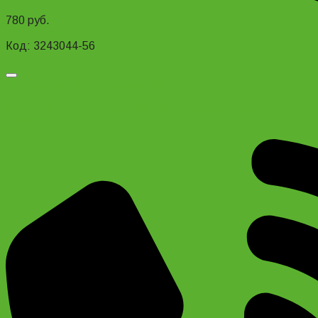
780
руб.
Add to cart
Код: 3243044-56
Добавить в список желаний
Велосипедная подножка NH-KF25AAJ на 2 пера вилки
20″-28″