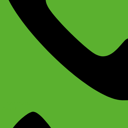
+79637790342
Сергей