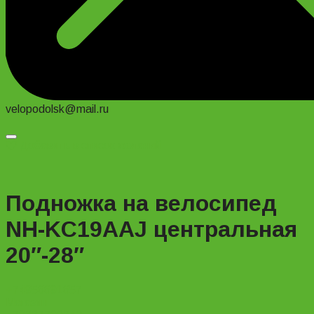
velopodolsk@mail.ru
Добавить в список желаний
Подножка на велосипед
NH-KC19AAJ центральная
20″-28″
+74956691657
Магазин