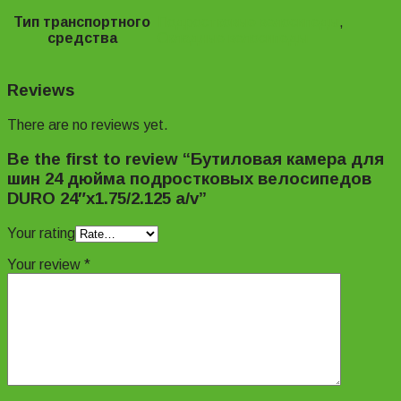
Тип транспортного
Подростковые велосипеды
,
средства
Складные велосипеды
Reviews
There are no reviews yet.
Be the first to review “Бутиловая камера для
шин 24 дюйма подростковых велосипедов
DURO 24″х1.75/2.125 a/v”
Your rating
Your review
*