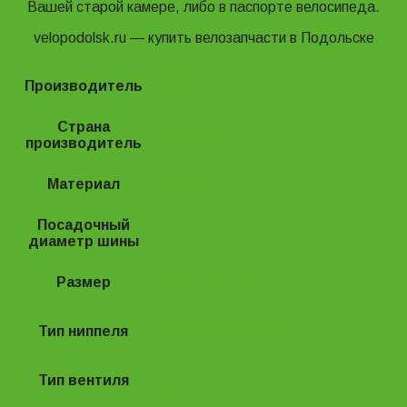
Вашей старой камере, либо в паспорте велосипеда.
velopodolsk.ru ― купить велозапчасти в Подольске
Производитель
DURO
Страна
Таиланд
производитель
Материал
Резина
Посадочный
24"
диаметр шины
Размер
24х1.75-2.125
Тип ниппеля
Автомобильный (AV)
Тип вентиля
A/V