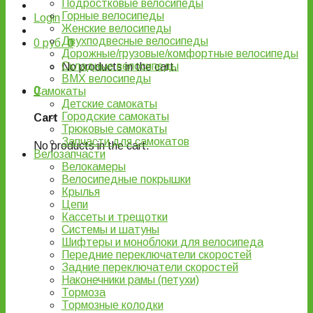
Подростковые велосипеды
Горные велосипеды
Login
Женские велосипеды
Двухподвесные велосипеды
0
руб.
0
Дорожные/грузовые/комфортные велосипеды
Складные велосипеды
No products in the cart.
BMX велосипеды
0
Самокаты
Детские самокаты
Городские самокаты
Cart
Трюковые самокаты
Запчасти для самокатов
No products in the cart.
Велозапчасти
Велокамеры
Велосипедные покрышки
Крылья
Цепи
Кассеты и трещотки
Системы и шатуны
Шифтеры и моноблоки для велосипеда
Передние переключатели скоростей
Задние переключатели скоростей
Наконечники рамы (петухи)
Тормоза
Тормозные колодки