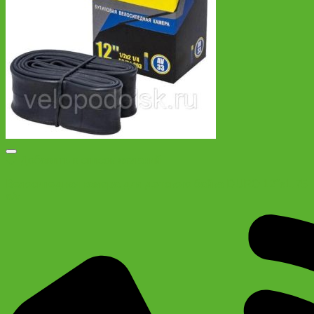
Добавить в список желаний
Велосипедная камера для детского байка DURO 12″х1.75
a/v