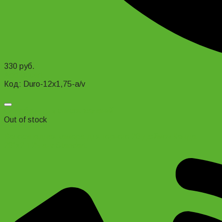
330
руб.
Add to cart
Код: Duro-12х1,75-a/v
Добавить в список желаний
Out of stock
Велосипедная камера для горного 26 дюймов Кенда
26″x2.125 a-v Standart