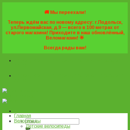
Skip
to
🚚 Мы переехали!
content
Теперь ждём вас по новому адресу: г.Подольск,
ул.Первомайская, д.9 — всего в 100 метрах от
старого магазина! Приходите в наш обновлённый,
Веломагазин! 🌟
Всегда рады вам!
+7 (495) 669-16-57
+7 (963) 779-03-42
+7 (929) 977-
77-20
+7 (495) 669-16-57
+7 (963) 779-03-42
+7 (929) 977-
77-20
ВелоПодольск
Главная
Велосипеды
Детские велосипеды