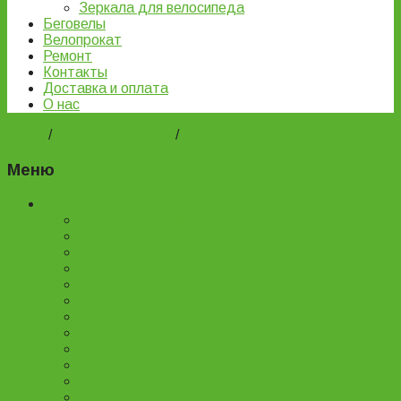
Зеркала для велосипеда
Беговелы
Велопрокат
Ремонт
Контакты
Доставка и оплата
О нас
Home
/
ВЕЛОЗАПЧАСТИ
/
Велокамеры
Меню
Каталог товаров
Детские велосипеды
Подростковые велосипеды
Горные велосипеды
Женские велосипеды
Двухподвесные велосипеды
Складные велосипеды
BMX велосипеды
Детские самокаты
Городские самокаты
Трюковые самокаты
Запчасти для самокатов
Беговелы