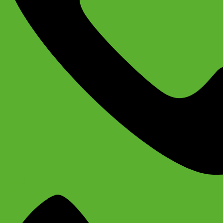
+79637790342
Сергей