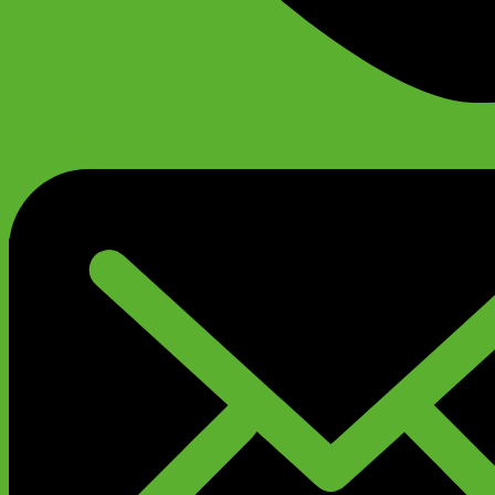
+79299777720
Анатолий