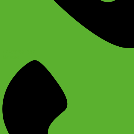
+74956691657
Магазин