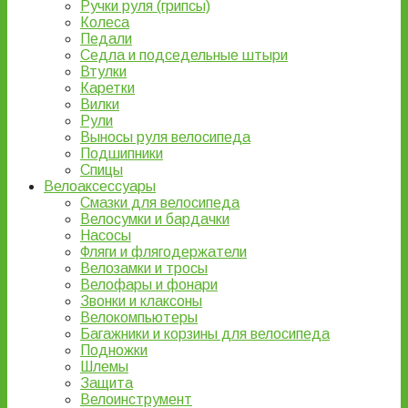
Ручки руля (грипсы)
Колеса
Педали
Седла и подседельные штыри
Втулки
Каретки
Вилки
Рули
Выносы руля велосипеда
Подшипники
Спицы
Велоаксессуары
Смазки для велосипеда
Велосумки и бардачки
Насосы
Фляги и флягодержатели
Велозамки и тросы
Велофары и фонари
Звонки и клаксоны
Велокомпьютеры
Багажники и корзины для велосипеда
Подножки
Шлемы
Защита
Велоинструмент