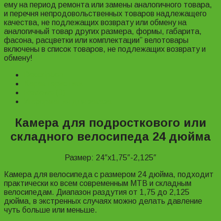
ему на период ремонта или замены аналогичного товара,
и перечня непродовольственных товаров надлежащего
качества, не подлежащих возврату или обмену на
аналогичный товар других размера, формы, габарита,
фасона, расцветки или комплектации” велотовары
включены в список товаров, не подлежащих возврату и
обмену!
Description
Характеристики
Reviews (0)
Информация для заказа
Камера для подросткового или
складного велосипеда 24 дюйма
Размер: 24″x1,75″-2,125″
Камера для велосипеда с размером 24 дюйма, подходит
практически ко всем современным MTB и складным
велосипедам. Диапазон раздутия от 1,75 до 2,125
дюйма, в экстренных случаях можно делать давление
чуть больше или меньше.