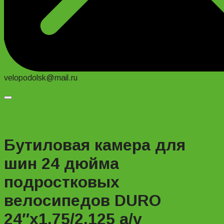
velopodolsk@mail.ru
Добавить в список желаний
Бутиловая камера для
шин 24 дюйма
подростковых
велосипедов DURO
24″х1.75/2.125 a/v