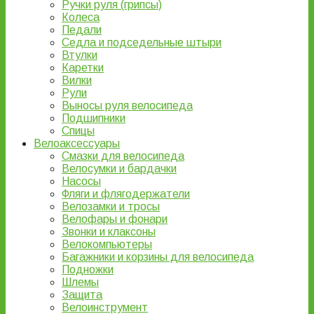
Ручки руля (грипсы)
Колеса
Педали
Седла и подседельные штыри
Втулки
Каретки
Вилки
Рули
Выносы руля велосипеда
Подшипники
Спицы
Велоаксессуары
Смазки для велосипеда
Велосумки и бардачки
Насосы
Фляги и флягодержатели
Велозамки и тросы
Велофары и фонари
Звонки и клаксоны
Велокомпьютеры
Багажники и корзины для велосипеда
Подножки
Шлемы
Защита
Велоинструмент