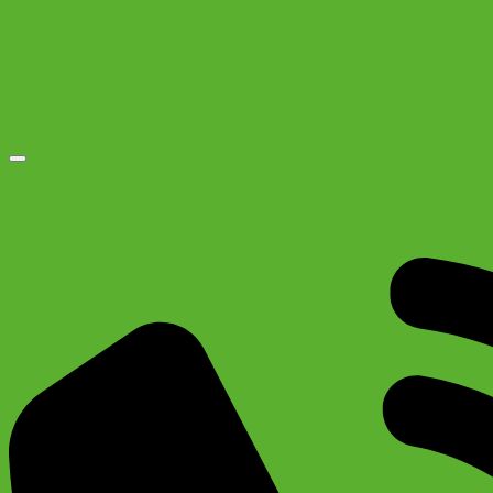
Добавить в список желаний
Велосипедный трос-замок 87305+HL032 с креплением
12х1500