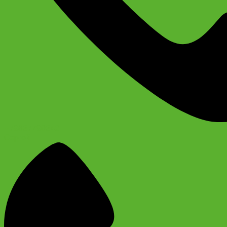
+79637790342
Сергей