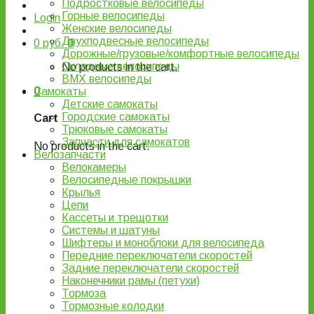
Подростковые велосипеды
Горные велосипеды
Login
Женские велосипеды
Двухподвесные велосипеды
0
руб.
0
Дорожные/грузовые/комфортные велосипеды
Складные велосипеды
No products in the cart.
BMX велосипеды
0
Самокаты
Детские самокаты
Городские самокаты
Cart
Трюковые самокаты
Запчасти для самокатов
No products in the cart.
Велозапчасти
Велокамеры
Велосипедные покрышки
Крылья
Цепи
Кассеты и трещотки
Системы и шатуны
Шифтеры и моноблоки для велосипеда
Передние переключатели скоростей
Задние переключатели скоростей
Наконечники рамы (петухи)
Тормоза
Тормозные колодки