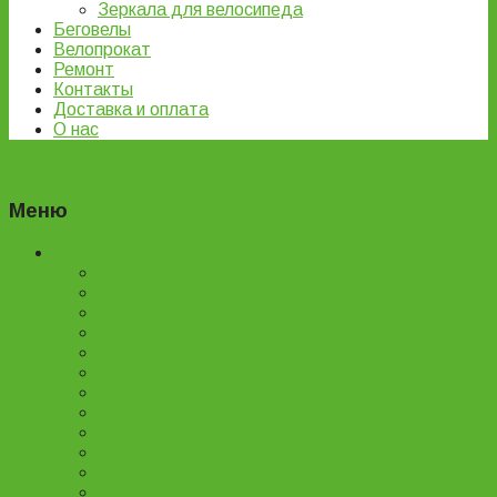
Зеркала для велосипеда
Беговелы
Велопрокат
Ремонт
Контакты
Доставка и оплата
О нас
Filter
Меню
Каталог товаров
Детские велосипеды
Подростковые велосипеды
Горные велосипеды
Женские велосипеды
Двухподвесные велосипеды
Складные велосипеды
BMX велосипеды
Детские самокаты
Городские самокаты
Трюковые самокаты
Запчасти для самокатов
Беговелы