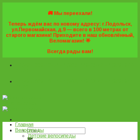
Skip
to
🚚 Мы переехали!
content
Теперь ждём вас по новому адресу: г.Подольск,
ул.Первомайская, д.9 — всего в 100 метрах от
старого магазина! Приходите в наш обновлённый,
Веломагазин! 🌟
Всегда рады вам!
+7 (495) 669-16-57
+7 (963) 779-03-42
+7 (929) 977-
77-20
+7 (495) 669-16-57
+7 (963) 779-03-42
+7 (929) 977-
77-20
ВелоПодольск
Главная
Велосипеды
Детские велосипеды