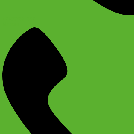
+74956691657
Магазин