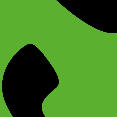
+74956691657
Магазин