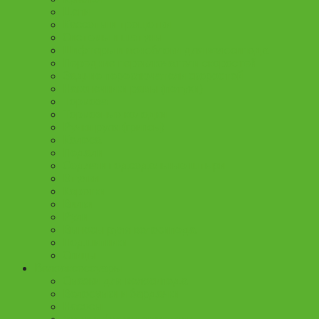
Цепи
Кассеты и трещотки
Системы и шатуны
Шифтеры и моноблоки для велосипеда
Передние переключатели скоростей
Задние переключатели скоростей
Наконечники рамы (петухи)
Тормоза
Тормозные колодки
Ручки руля (грипсы)
Колеса
Педали
Седла и подседельные штыри
Втулки
Каретки
Вилки
Рули
Выносы руля велосипеда
Подшипники
Спицы
Велоаксессуары
Смазки для велосипеда
Велосумки и бардачки
Насосы