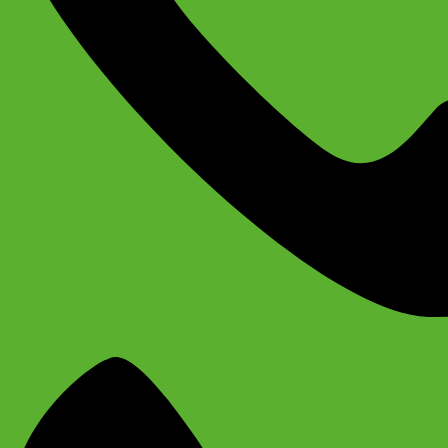
+79637790342
Сергей