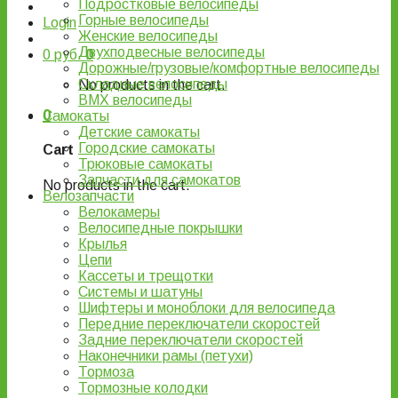
Подростковые велосипеды
Горные велосипеды
Login
Женские велосипеды
Двухподвесные велосипеды
0
руб.
0
Дорожные/грузовые/комфортные велосипеды
Складные велосипеды
No products in the cart.
BMX велосипеды
0
Самокаты
Детские самокаты
Городские самокаты
Cart
Трюковые самокаты
Запчасти для самокатов
No products in the cart.
Велозапчасти
Велокамеры
Велосипедные покрышки
Крылья
Цепи
Кассеты и трещотки
Системы и шатуны
Шифтеры и моноблоки для велосипеда
Передние переключатели скоростей
Задние переключатели скоростей
Наконечники рамы (петухи)
Тормоза
Тормозные колодки