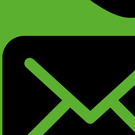
+79299777720
Анатолий