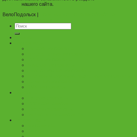
оплата"
нашего сайта.
ВелоПодольск |
Политика в отношении обработки
персональных данных
Главная
Велосипеды
Детские велосипеды
Подростковые велосипеды
Горные велосипеды
Женские велосипеды
Двухподвесные велосипеды
Дорожные/грузовые/комфортные велосипеды
Складные велосипеды
BMX велосипеды
Самокаты
Детские самокаты
Городские самокаты
Трюковые самокаты
Запчасти для самокатов
Велозапчасти
Велокамеры
Велосипедные покрышки
Крылья