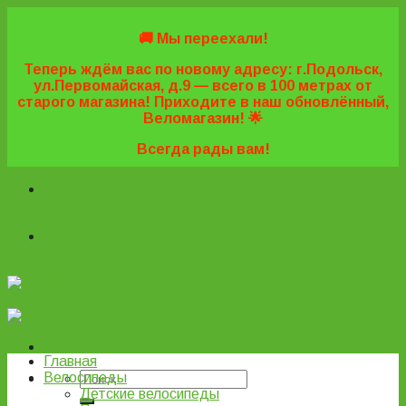
Skip
to
🚚 Мы переехали!
content
Теперь ждём вас по новому адресу: г.Подольск,
ул.Первомайская, д.9 — всего в 100 метрах от
старого магазина! Приходите в наш обновлённый,
Веломагазин! 🌟
Всегда рады вам!
+7 (495) 669-16-57
+7 (963) 779-03-42
+7 (929) 977-
77-20
+7 (495) 669-16-57
+7 (963) 779-03-42
+7 (929) 977-
77-20
ВелоПодольск
Главная
Велосипеды
Детские велосипеды