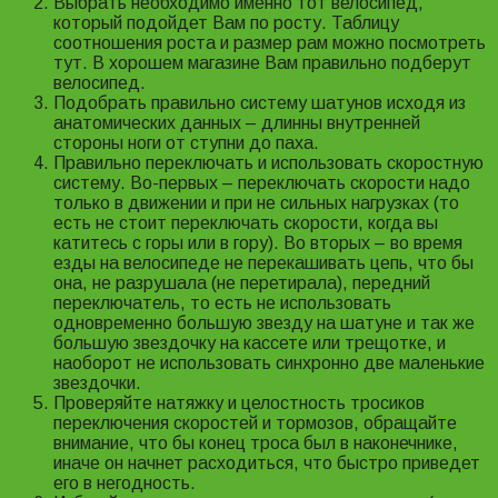
Выбрать необходимо именно тот велосипед,
который подойдет Вам по росту. Таблицу
соотношения роста и размер рам можно посмотреть
тут. В хорошем магазине Вам правильно подберут
велосипед.
Подобрать правильно систему шатунов исходя из
анатомических данных – длинны внутренней
стороны ноги от ступни до паха.
Правильно переключать и использовать скоростную
систему. Во-первых – переключать скорости надо
только в движении и при не сильных нагрузках (то
есть не стоит переключать скорости, когда вы
катитесь с горы или в гору). Во вторых – во время
езды на велосипеде не перекашивать цепь, что бы
она, не разрушала (не перетирала), передний
переключатель, то есть не использовать
одновременно большую звезду на шатуне и так же
большую звездочку на кассете или трещотке, и
наоборот не использовать синхронно две маленькие
звездочки.
Проверяйте натяжку и целостность тросиков
переключения скоростей и тормозов, обращайте
внимание, что бы конец троса был в наконечнике,
иначе он начнет расходиться, что быстро приведет
его в негодность.