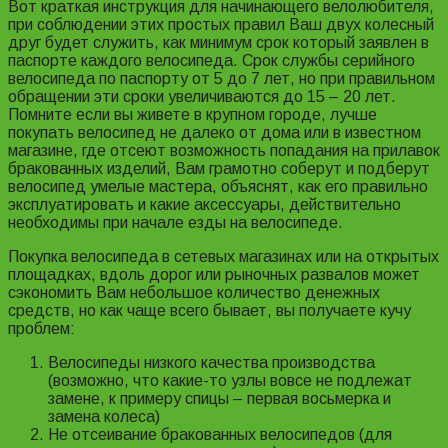
Вот краткая инструкция для начинающего велолюбителя,
при соблюдении этих простых правил Ваш двух колесный
друг будет служить, как минимум срок который заявлен в
паспорте каждого велосипеда. Срок службы серийного
велосипеда по паспорту от 5 до 7 лет, но при правильном
обращении эти сроки увеличиваются до 15 – 20 лет.
Помните если вы живете в крупном городе, лучше
покупать велосипед не далеко от дома или в известном
магазине, где отсеют возможность попадания на прилавок
бракованных изделий, Вам грамотно соберут и подберут
велосипед умелые мастера, объяснят, как его правильно
эксплуатировать и какие аксессуары, действительно
необходимы при начале езды на велосипеде.
Покупка велосипеда в сетевых магазинах или на открытых
площадках, вдоль дорог или рыночных развалов может
сэкономить Вам небольшое количество денежных
средств, но как чаще всего бывает, вы получаете кучу
проблем:
Велосипеды низкого качества производства
(возможно, что какие-то узлы вовсе не подлежат
замене, к примеру спицы – первая восьмерка и
замена колеса)
Не отсеивание бракованных велосипедов (для