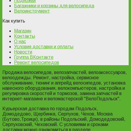
Подножки
Багажники и корзины для велосипеда
Велоинструмент
Как купить
Магазин
Контакты
О нас
Условия доставки и оплаты
Новости
Группа ВКонтакте
Ремонт велосипедов
Продажа велосипедов, велозапчастей, велоаксессуаров,
велоодежды. Ремонт, настройка, сервисное
обслуживание, тюнинг и апгрейд велосипедов, установка
навесного оборудования, велокомпьютеров, настройка и
регулировка скоростей и тормозов, замена запчастей в
интернет-магазине и веломастерской "ВелоПодольск".
Курьерская доставка по городам Подольск,
Домодедово, Щербинка, Серпухов, Чехов, Москва
(Бутово,Троицк), в районы Подольский, Домодедовский,
Серпуховский, Чеховский. С условиями и сроками
доставки можно ознакомиться в разделе
"Доставка и