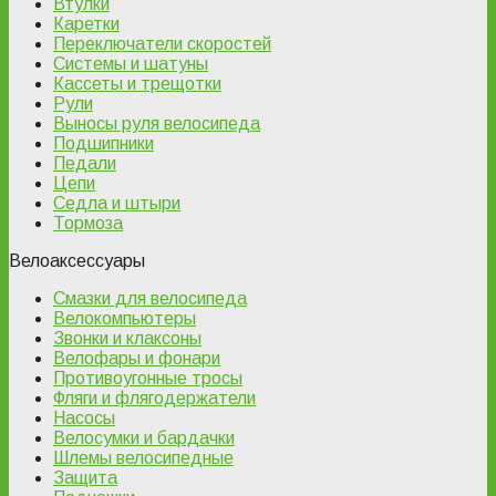
Втулки
Каретки
Переключатели скоростей
Системы и шатуны
Кассеты и трещотки
Рули
Выносы руля велосипеда
Подшипники
Педали
Цепи
Седла и штыри
Тормоза
Велоаксессуары
Смазки для велосипеда
Велокомпьютеры
Звонки и клаксоны
Велофары и фонари
Противоугонные тросы
Фляги и флягодержатели
Насосы
Велосумки и бардачки
Шлемы велосипедные
Защита