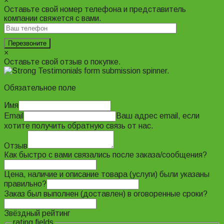
×
Оставьте свой номер телефона и представитель
компании свяжется с вами.
×
Оставьте свой отзыв о покупке.
Обязательное поле
Имя
Email
Ваш адрес email, если
хотите получить обратную связь от нас.
Отзыв
Как быстро с вами связались после заказа/сообщения?
Цена, наличие и описание товара (услуги) были указаны
правильно?
Заказ был выполнен (доставлен) в оговоренные сроки?
Звёздный рейтинг
rating fields