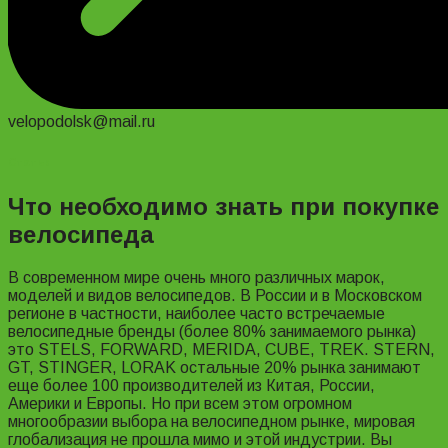
velopodolsk@mail.ru
Статьи
Что необходимо знать при покупке
велосипеда
В современном мире очень много различных марок,
моделей и видов велосипедов. В России и в Московском
регионе в частности, наиболее часто встречаемые
велосипедные бренды (более 80% занимаемого рынка)
это STELS, FORWARD, MERIDA, CUBE, TREK. STERN,
GT, STINGER, LORAK остальные 20% рынка занимают
еще более 100 производителей из Китая, России,
Америки и Европы. Но при всем этом огромном
многообразии выбора на велосипедном рынке, мировая
глобализация не прошла мимо и этой индустрии. Вы