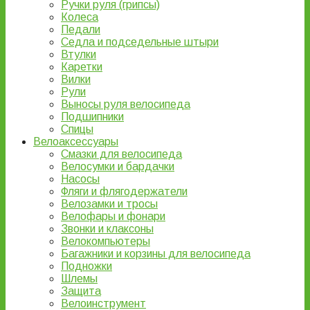
Ручки руля (грипсы)
Колеса
Педали
Седла и подседельные штыри
Втулки
Каретки
Вилки
Рули
Выносы руля велосипеда
Подшипники
Спицы
Велоаксессуары
Смазки для велосипеда
Велосумки и бардачки
Насосы
Фляги и флягодержатели
Велозамки и тросы
Велофары и фонари
Звонки и клаксоны
Велокомпьютеры
Багажники и корзины для велосипеда
Подножки
Шлемы
Защита
Велоинструмент