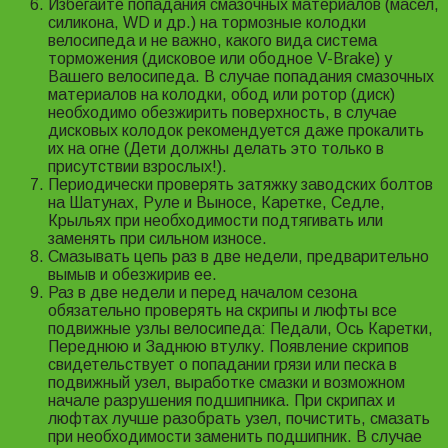
Избегайте попадания смазочных материалов (масел,
силикона, WD и др.) на тормозные колодки
велосипеда и не важно, какого вида система
торможения (дисковое или ободное V-Brake) у
Вашего велосипеда. В случае попадания смазочных
материалов на колодки, обод или ротор (диск)
необходимо обезжирить поверхность, в случае
дисковых колодок рекомендуется даже прокалить
их на огне (Дети должны делать это только в
присутствии взрослых!).
Периодически проверять затяжку заводских болтов
на Шатунах, Руле и Выносе, Каретке, Седле,
Крыльях при необходимости подтягивать или
заменять при сильном износе.
Смазывать цепь раз в две недели, предварительно
вымыв и обезжирив ее.
Раз в две недели и перед началом сезона
обязательно проверять на скрипы и люфты все
подвижные узлы велосипеда: Педали, Ось Каретки,
Переднюю и Заднюю втулку. Появление скрипов
свидетельствует о попадании грязи или песка в
подвижный узел, выработке смазки и возможном
начале разрушения подшипника. При скрипах и
люфтах лучше разобрать узел, почистить, смазать
при необходимости заменить подшипник. В случае