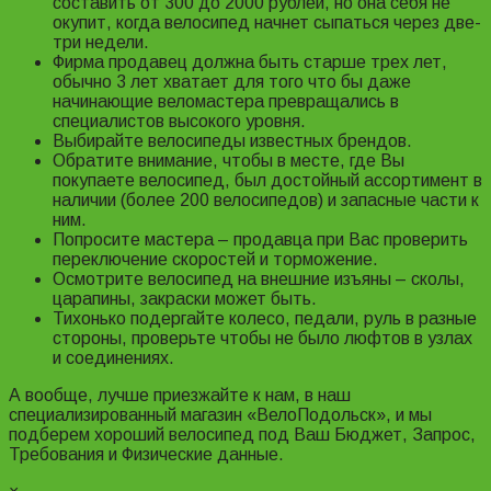
составить от 300 до 2000 рублей, но она себя не
окупит, когда велосипед начнет сыпаться через две-
три недели.
Фирма продавец должна быть старше трех лет,
обычно 3 лет хватает для того что бы даже
начинающие веломастера превращались в
специалистов высокого уровня.
Выбирайте велосипеды известных брендов.
Обратите внимание, чтобы в месте, где Вы
покупаете велосипед, был достойный ассортимент в
наличии (более 200 велосипедов) и запасные части к
ним.
Попросите мастера – продавца при Вас проверить
переключение скоростей и торможение.
Осмотрите велосипед на внешние изъяны – сколы,
царапины, закраски может быть.
Тихонько подергайте колесо, педали, руль в разные
стороны, проверьте чтобы не было люфтов в узлах
и соединениях.
А вообще, лучше приезжайте к нам, в наш
специализированный магазин «ВелоПодольск», и мы
подберем хороший велосипед под Ваш Бюджет, Запрос,
Требования и Физические данные.