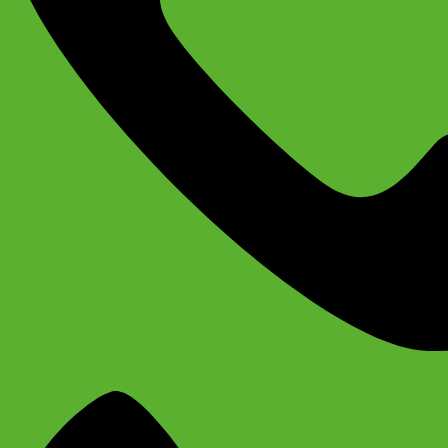
+79637790342
Сергей