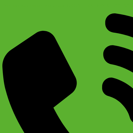
Заднее велосипедное крыло SKS X-TRA-DRY XL 26″-29″