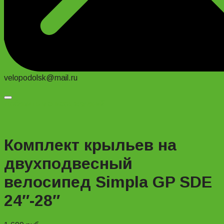
velopodolsk@mail.ru
Добавить в список желаний
Комплект крыльев на
двухподвесный
велосипед Simpla GP SDE
24″-28″