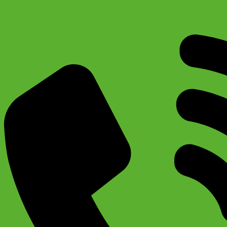
Комплект крыльев для подросткового велосипеда 24″
Stels XH-B267