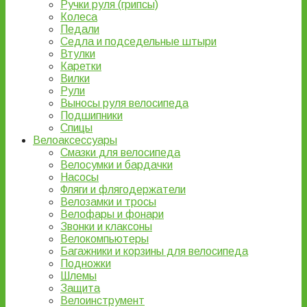
Ручки руля (грипсы)
Колеса
Педали
Седла и подседельные штыри
Втулки
Каретки
Вилки
Рули
Выносы руля велосипеда
Подшипники
Спицы
Велоаксессуары
Смазки для велосипеда
Велосумки и бардачки
Насосы
Фляги и флягодержатели
Велозамки и тросы
Велофары и фонари
Звонки и клаксоны
Велокомпьютеры
Багажники и корзины для велосипеда
Подножки
Шлемы
Защита
Велоинструмент