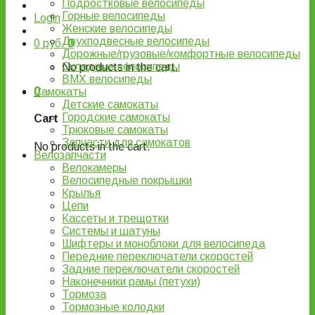
Подростковые велосипеды
Горные велосипеды
Login
Женские велосипеды
Двухподвесные велосипеды
0
руб.
0
Дорожные/грузовые/комфортные велосипеды
Складные велосипеды
No products in the cart.
BMX велосипеды
0
Самокаты
Детские самокаты
Городские самокаты
Cart
Трюковые самокаты
Запчасти для самокатов
No products in the cart.
Велозапчасти
Велокамеры
Велосипедные покрышки
Крылья
Цепи
Кассеты и трещотки
Системы и шатуны
Шифтеры и моноблоки для велосипеда
Передние переключатели скоростей
Задние переключатели скоростей
Наконечники рамы (петухи)
Тормоза
Тормозные колодки