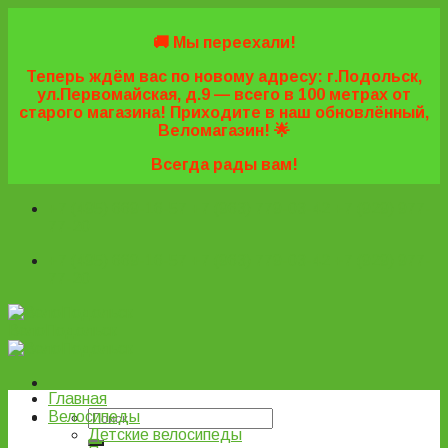
Skip
to
🚚 Мы переехали!
content
Теперь ждём вас по новому адресу: г.Подольск,
ул.Первомайская, д.9 — всего в 100 метрах от
старого магазина! Приходите в наш обновлённый,
Веломагазин! 🌟
Всегда рады вам!
+7 (495) 669-16-57
+7 (963) 779-03-42
+7 (929) 977-
77-20
+7 (495) 669-16-57
+7 (963) 779-03-42
+7 (929) 977-
77-20
ВелоПодольск
Главная
Велосипеды
Детские велосипеды