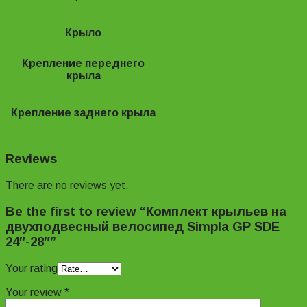
Крыло
Переднее/заднее
Крепление переднего
В шток вилки
крыла
Подседельная труба/
Крепление заднего крыла
штырь
Reviews
There are no reviews yet.
Be the first to review “Комплект крыльев на
двухподвесный велосипед Simpla GP SDE
24″-28″”
Your rating
Your review
*