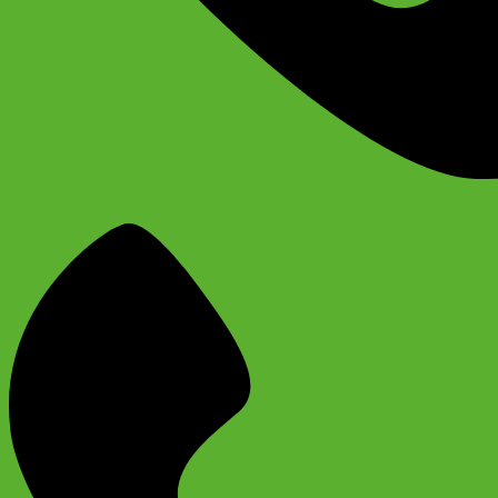
+74956691657
Магазин