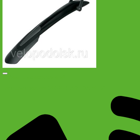
Добавить в список желаний
Велокрыло заднее SKS X-BLADE DARK 29″