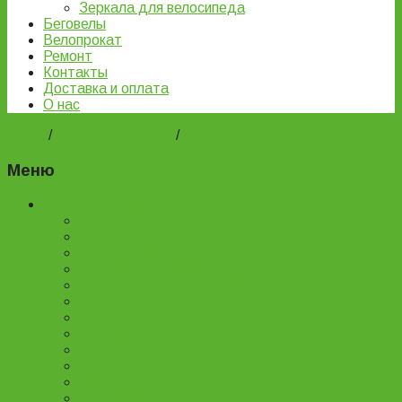
Зеркала для велосипеда
Беговелы
Велопрокат
Ремонт
Контакты
Доставка и оплата
О нас
Home
/
ВЕЛОЗАПЧАСТИ
/
Велосипедные крылья
Меню
Каталог товаров
Детские велосипеды
Подростковые велосипеды
Горные велосипеды
Женские велосипеды
Двухподвесные велосипеды
Складные велосипеды
BMX велосипеды
Детские самокаты
Городские самокаты
Трюковые самокаты
Запчасти для самокатов
Беговелы