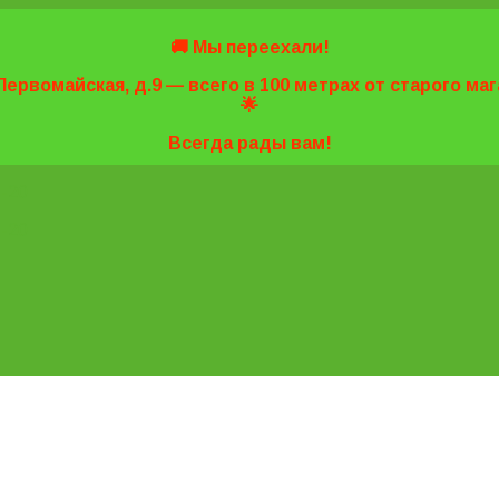
🚚 Мы переехали!
Первомайская, д.9 — всего в 100 метрах от старого м
🌟
Всегда рады вам!
7-20
7-20