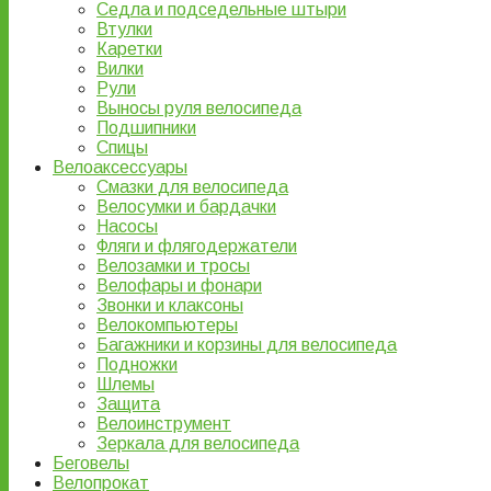
Седла и подседельные штыри
Втулки
Каретки
Вилки
Рули
Выносы руля велосипеда
Подшипники
Спицы
Велоаксессуары
Смазки для велосипеда
Велосумки и бардачки
Насосы
Фляги и флягодержатели
Велозамки и тросы
Велофары и фонари
Звонки и клаксоны
Велокомпьютеры
Багажники и корзины для велосипеда
Подножки
Шлемы
Защита
Велоинструмент
Зеркала для велосипеда
Беговелы
Велопрокат