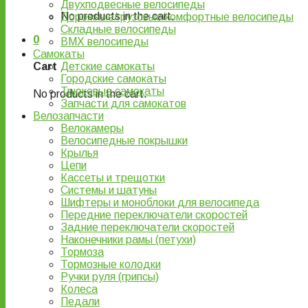
Двухподвесные велосипеды
No products in the cart.
Дорожные/грузовые/комфортные велосипеды
Складные велосипеды
0
BMX велосипеды
Самокаты
Детские самокаты
Cart
Городские самокаты
Трюковые самокаты
No products in the cart.
Запчасти для самокатов
Велозапчасти
Велокамеры
Велосипедные покрышки
Крылья
Цепи
Кассеты и трещотки
Системы и шатуны
Шифтеры и моноблоки для велосипеда
Передние переключатели скоростей
Задние переключатели скоростей
Наконечники рамы (петухи)
Тормоза
Тормозные колодки
Ручки руля (грипсы)
Колеса
Педали