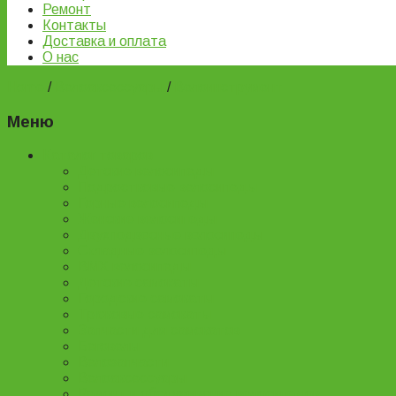
Ремонт
Контакты
Доставка и оплата
О нас
Home
/
Велоаксессуары
/
Велоинструмент
Меню
Каталог товаров
Детские велосипеды
Подростковые велосипеды
Горные велосипеды
Женские велосипеды
Двухподвесные велосипеды
Складные велосипеды
BMX велосипеды
Детские самокаты
Городские самокаты
Трюковые самокаты
Запчасти для самокатов
Беговелы
Велозапчасти
Велоаксессуары
Ремонт и обслуживание велосипедов