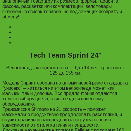
аналогичный товар других размера, формы, габарита,
фасона, расцветки или комплектации” велотовары
включены в список товаров, не подлежащих возврату и
обмену!
Description
Характеристики
Reviews (0)
Информация для заказа
Tech Team Sprint 24″
Велосипед для подростков от 9 до 14 лет с ростом от
125 до 155 см.
Модель Спринт собрана на алюминиевой раме стандарта
“унисекс” – кататься на этом велосипеде может как
мальчик, так и девочка. Все предпочтения отдаются
только выбору цвета, стилю езды и навесному
оборудованию.
Трансмиссия Shimano на 21 скорость – поможет
максимально продуктивно преодолевать расстояния, и
научит правильно распределять нагрузку на ноги в
зависимости от стиля катания и ландшафта.
Дисковые механические тормоза Feilaier с роторами 160