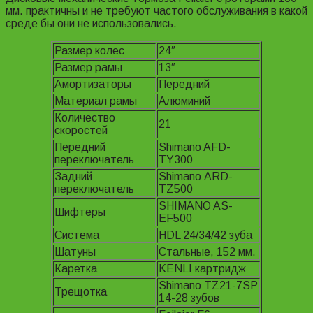
мм. практичны и не требуют частого обслуживания в какой
среде бы они не использовались.
Размер колес
24″
Размер рамы
13″
Амортизаторы
Передний
Материал рамы
Алюминий
Количество
21
скоростей
Передний
Shimano AFD-
переключатель
TY300
Задний
Shimano АRD-
переключатель
TZ500
SHIMANO AS-
Шифтеры
EF500
Система
HDL 24/34/42 зуба
Шатуны
Стальные, 152 мм.
Каретка
KENLI картридж
Shimano TZ21-7SP
Трещотка
14-28 зубов