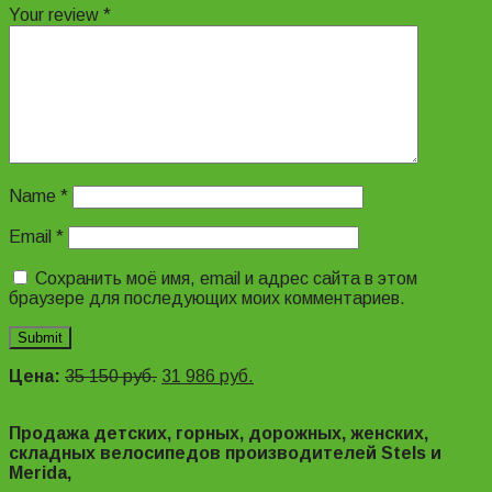
Your review
*
Name
*
Email
*
Сохранить моё имя, email и адрес сайта в этом
браузере для последующих моих комментариев.
Цена:
35 150
руб.
31 986
руб.
Продажа детских, горных, дорожных, женских,
складных велосипедов производителей Stels и
Merida,