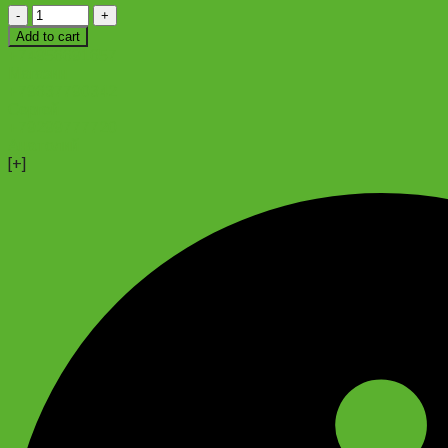
Велосипед
TT
Add to cart
Sprint
+74956691657
24"
Магазин
quantity
+79637790342
Сергей
+79299777720
Анатолий
[+]