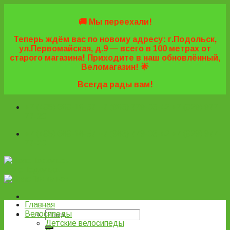
Skip
to
🚚 Мы переехали!
content
Теперь ждём вас по новому адресу: г.Подольск,
ул.Первомайская, д.9 — всего в 100 метрах от
старого магазина! Приходите в наш обновлённый,
Веломагазин! 🌟
Всегда рады вам!
+7 (495) 669-16-57
+7 (963) 779-03-42
+7 (929) 977-
77-20
+7 (495) 669-16-57
+7 (963) 779-03-42
+7 (929) 977-
77-20
ВелоПодольск
Главная
Велосипеды
Детские велосипеды