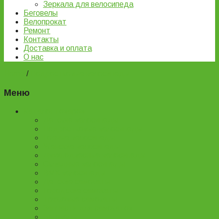
Зеркала для велосипеда
Беговелы
Велопрокат
Ремонт
Контакты
Доставка и оплата
О нас
Home
/
Подростковые велосипеды
Меню
Каталог товаров
Детские велосипеды
Подростковые велосипеды
Горные велосипеды
Женские велосипеды
Двухподвесные велосипеды
Складные велосипеды
BMX велосипеды
Детские самокаты
Городские самокаты
Трюковые самокаты
Запчасти для самокатов
Беговелы