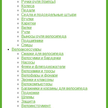
Ручки руля (грипсы)
Колеса
Педали
Седла и подседельные штыри
Втулки
Каретки
Вилки
Рули
Выносы руля велосипеда
Подшипники
Спицы
Велоаксессуары
Смазки для велосипеда
Велосумки и бардачки
Насосы
Фляги и флягодержатели
Велозамки и тросы
Велофары и фонари
Звонки и клаксоны
Велокомпьютеры
Багажники и корзины для велосипеда
Подножки
Шлемы
Защита
Велоинструмент