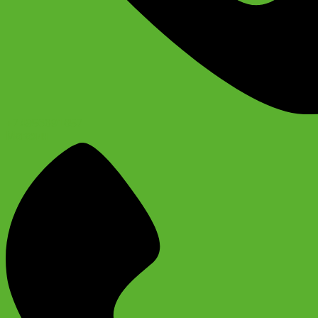
+74956691657
Магазин