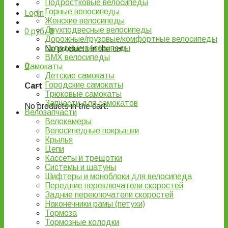
Подростковые велосипеды
Горные велосипеды
Login
Женские велосипеды
Двухподвесные велосипеды
0
руб.
0
Дорожные/грузовые/комфортные велосипеды
Складные велосипеды
No products in the cart.
BMX велосипеды
0
Самокаты
Детские самокаты
Городские самокаты
Cart
Трюковые самокаты
Запчасти для самокатов
No products in the cart.
Велозапчасти
Велокамеры
Велосипедные покрышки
Крылья
Цепи
Кассеты и трещотки
Системы и шатуны
Шифтеры и моноблоки для велосипеда
Передние переключатели скоростей
Задние переключатели скоростей
Наконечники рамы (петухи)
Тормоза
Тормозные колодки