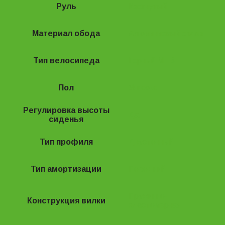
Руль
Изогнутый
Материал обода
Алюминиевый сплав
Тип велосипеда
Горный MTB
Пол
Унисекс
Регулировка высоты
Да
сиденья
Тип профиля
Двустенный
Тип амортизации
Передний
Пружинно-
Конструкция вилки
эластомерная