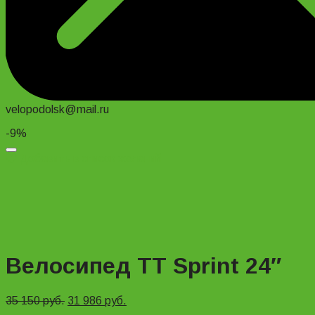
velopodolsk@mail.ru
-9%
Добавить в список желаний
Велосипед TT Sprint 24″
35 150
руб.
31 986
руб.