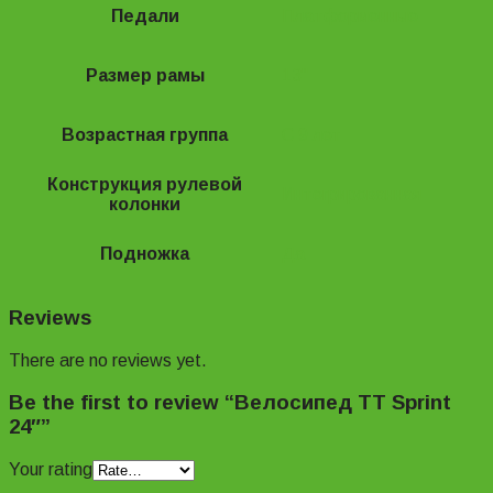
Педали
Платформенные
Размер рамы
13"
Возрастная группа
С 9 лет
Конструкция рулевой
Интегрированная
колонки
Подножка
Да
Reviews
There are no reviews yet.
Be the first to review “Велосипед TT Sprint
24″”
Your rating