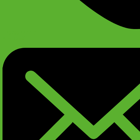
+79299777720
Анатолий