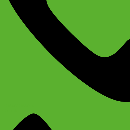
+79637790342
Сергей